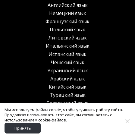
Английский язык
Немецкий язык
Французский язык
Польский язык
Литовский язык
Итальянский язык
Испанский язык
Чешский язык
Украинский язык
Арабский язык
Китайский язык
Турецкий язык
Белорусский язык
Мы используем файлы cookie, чтобы улучшить работу сайта.
Казахский язык
Продолжая использовать этот сайт, вы соглашаетесь с
использованием cookie-файлов.
Принять
Создано на