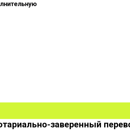
полнительную
отариально-заверенный перев