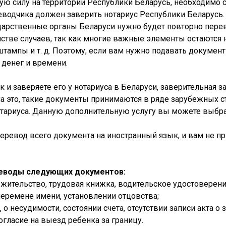
ю силу на территории Республики Беларусь, необходимо 
реводчика должен заверить нотариус Республики Беларусь
ударственные органы Беларуси нужно будет повторно пере
инстве случаев, так как многие важные элементы остаются
штампы и т. д. Поэтому, если вам нужно подавать докуме
й денег и времени.
и заверяете его у нотариуса в Беларуси, заверительная за
а это, такие документы принимаются в ряде зарубежных ст
отариуса. Данную дополнительную услугу вы можете выбра
евод всего документа на иностранный язык, и вам не прид
еводы следующих документов:
 жительство, трудовая книжка, водительское удостоверени
перемене имени, установлении отцовства;
о несудимости, состоянии счета, отсутствии записи акта о 
гласие на выезд ребенка за границу.