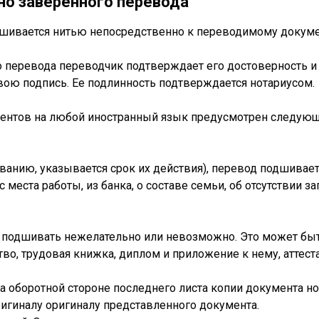
о заверенного перевода
дшивается нитью непосредственно к переводимому докуме
еревода переводчик подтверждает его достоверность и ук
свою подпись. Ее подлинность подтверждается нотариусом.
ментов на любой иностранный язык предусмотрен следую
анию, указывается срок их действия), перевод подшивает
еста работы, из банка, о составе семьи, об отсутствии за
подшивать нежелательно или невозможно. Это может быть
во, трудовая книжка, диплом и приложение к нему, аттеста
на оборотной стороне последнего листа копии документа н
игиналу оригиналу представленного документа.