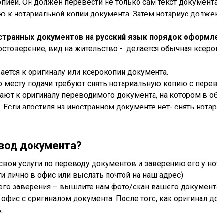
пией. Он должен перевести не только сам текст документа
 к нотариальной копии документа. Затем нотариус долже
странных документов на русский язык порядок оформле
достоверение, вид на жительство - делается обычная ксеро
ается к оригиналу или ксерокопии документа.
о месту подачи требуют снять нотариальную копию с пере
ают к оригиналу переводимого документа, на котором в о
 Если апостиля на иностранном документе нет- снять нот
евод документа?
свои услуги по переводу документов и заверению его у нот
и лично в офис или выслать почтой на наш адрес)
 его заверения – вышлите нам фото/скан вашего документ
офис с оригиналом документа. После того, как оригинал до
.