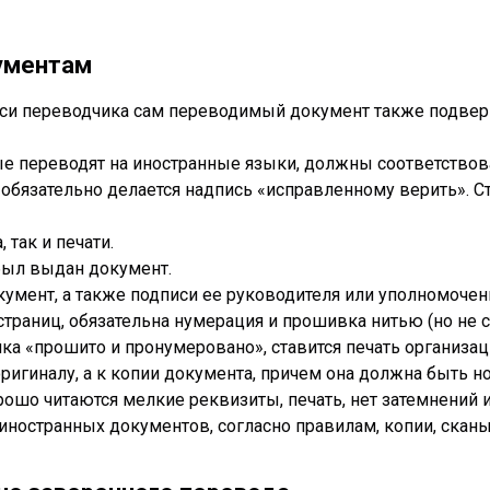
ументам
си переводчика сам переводимый документ также подверг
ые переводят на иностранные языки, должны соответство
 обязательно делается надпись «исправленному верить». Ст
 так и печати.
был выдан документ.
умент, а также подписи ее руководителя или уполномочен
страниц, обязательна нумерация и прошивка нитью (но не 
ка «прошито и пронумеровано», ставится печать организац
игиналу, а к копии документа, причем она должна быть н
рошо читаются мелкие реквизиты, печать, нет затемнений 
иностранных документов, согласно правилам, копии, скан